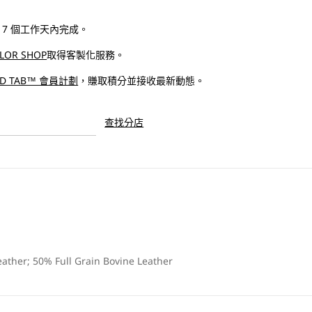
面
黑
 - 7 個工作天內完成。
啡
ILOR SHOP
取得客製化服務​。
色
ED TAB™ 會員計劃
，賺取積分並接收最新動態。
皮
帶
|
查找分店
男
裝
數
量
增
加
ather; 50% Full Grain Bovine Leather