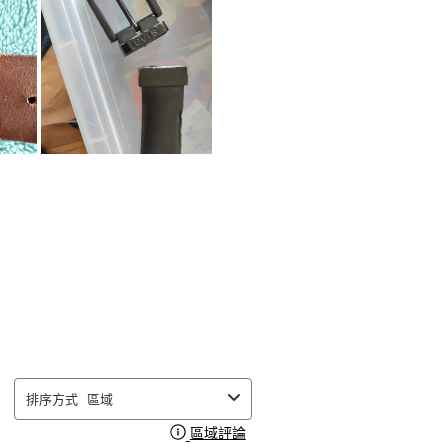
商
商
商
商
品
品
品
品
2
3
4
5
顆
顆
顆
顆
星
星
星
星
的
的
的
的
評
評
評
評
分。
分。
分。
分。
此
此
此
此
動
動
動
動
作
作
作
作
會
會
會
會
開
開
開
開
啟
啟
啟
啟
排序方式
區域
提
提
提
提
區域評論
顯示一個彈出視窗，其中包含有
交
交
交
交