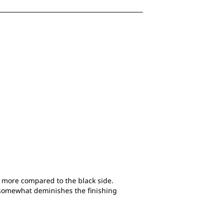
單。
單。
單。
單。
ot more compared to the black side.
 somewhat deminishes the finishing