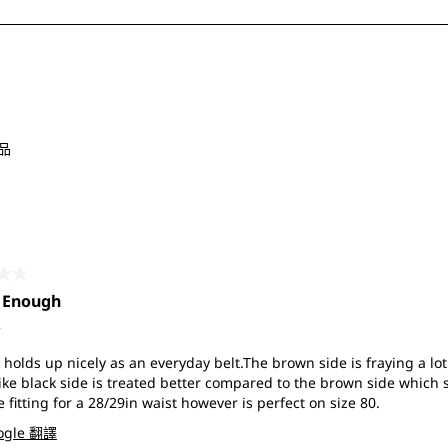
單。
品
共5星。
 Enough
前
 holds up nicely as an everyday belt.The brown side is fraying a l
ike black side is treated better compared to the brown side which
he fitting for a 28/29in waist however is perfect on size 80.
ogle 翻譯