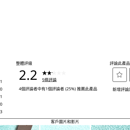
整體評級
評論此產品
2.2
5條評論
1
選
1 個評論帶有 5 顆星。
4個評論者中有1個評論者 (25%) 推薦此產品
0
新增評論
擇
0 個評論帶有 4 顆星。
1
給
1 個評論帶有 3 顆星。
0
予
0 個評論帶有 2 顆星。
3
這
3 個評論帶有 1 顆星。
客戶圖片和影片
項