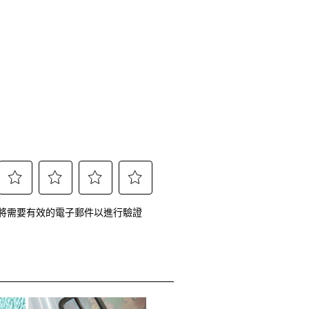
選
選
選
選
將需要有效的電子郵件以進行驗證
擇
擇
擇
擇
給
給
給
給
予
予
予
予
這
這
這
這
項
項
項
項