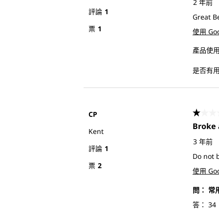
2 年前
評論
1
Great Be
票
1
使用 Go
產品使用
是否有
CP
1星，
Broke 
Kent
3 年前
評論
1
Do not 
票
2
使用 Go
問：
常
答：
34