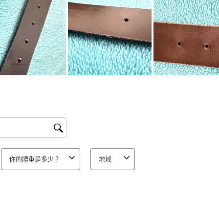
商
品
1
顆
星
的
評
分。
此
動
作
會
你的體重是多少？
地域
開
啟
提
交