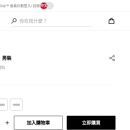
語
中文
 TAB™ 會員計劃
登入/ 註冊
言
購
物
語
車
言
 男裝
(5)
100
105
加入購物車
立即購買
雙