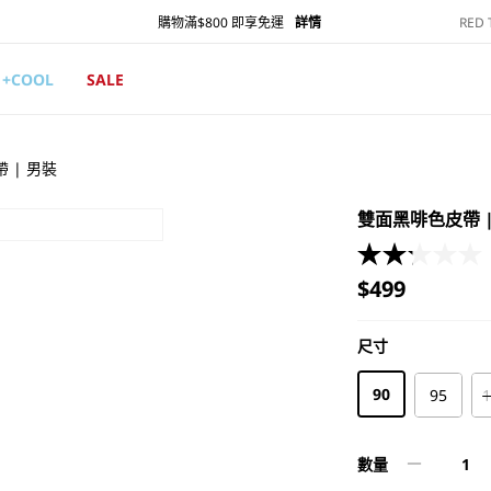
RED
購物滿$800 即享免運
詳情
+COOL
SALE
 | 男裝
雙面黑啡色皮帶 |
定
$499
價
尺寸
尺寸
90
95
數量
雙