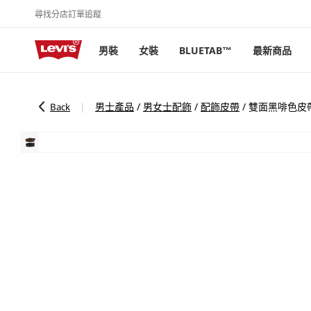
尋找分店
訂單追蹤
跳至內容
男裝
女裝
BLUETAB™
最新商品
男士產品
/
男女士配飾
/
配飾皮帶
/
雙面黑啡色皮帶
|
Back
略過產品
資訊