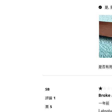
是,
是否有
SB
1星，
Broke 
評論
1
一年前
票
5
I absolu