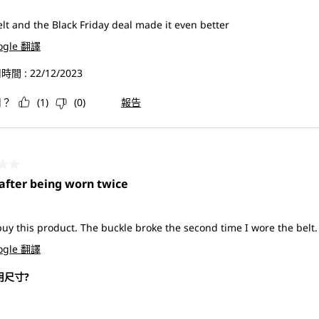
lt and the Black Friday deal made it even better
ogle 翻譯
時間 :
22/12/2023
用？
(
1
)
(
0
)
報告
共5星。
after being worn twice
buy this product. The buckle broke the second time I wore the belt
ogle 翻譯
用尺寸?