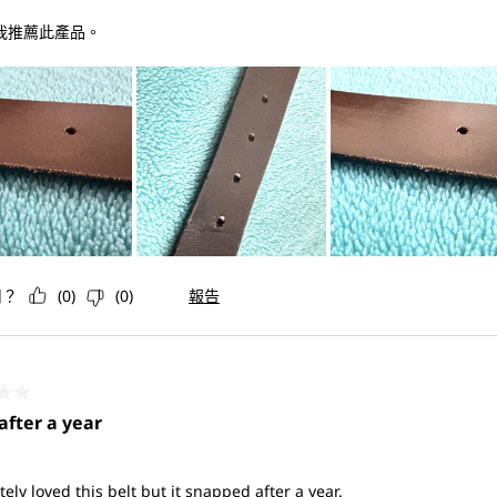
 我推薦此產品。
用？
(
0
)
(
0
)
報告
共5星。
after a year
tely loved this belt but it snapped after a year.