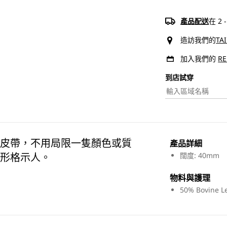
面
黑
產品配送
在 2
啡
造訪我們的
TA
色
加入我們的
R
皮
帶
到店試穿​
|
男
裝
數
量
皮帶，不用局限一隻顏色或質
產品詳細​
減
形格示人。
闊度: 40mm
少
物料與護理​
50% Bovine Le