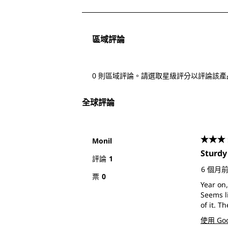
5
項，
共
區域評論
5
項
評
0 則區域評論。請選取星級評分以評論該產
論。
全球評論
Monil
3星，
Sturdy
評論
1
6 個月
票
0
Year on,
Seems l
of it. T
使用 Go