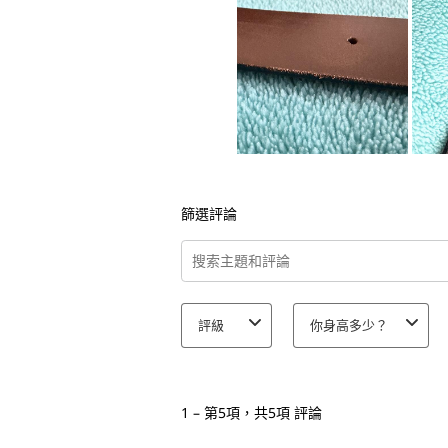
篩選評論
搜尋主題和評論搜尋區域
評級
你身高多少？
1
至
1
–
第5項，共5項
評論
第