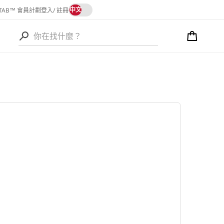
語
中文
 TAB™ 會員計劃
登入/ 註冊
言
購
物
語
車
言