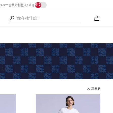
語
中文
 TAB™ 會員計劃
登入/ 註冊
言
購
物
語
車
言
場。
22 項產品