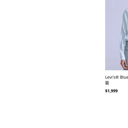
Levi's® Bl
裝
定
$1,999
價