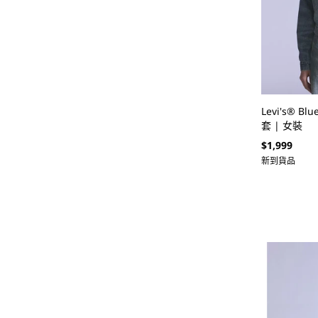
Levi's® Blu
套 | 女裝
定
$1,999
價
新到貨品