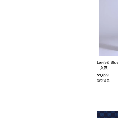
Levi's® Bl
| 女裝
定
$1,699
價
新到貨品