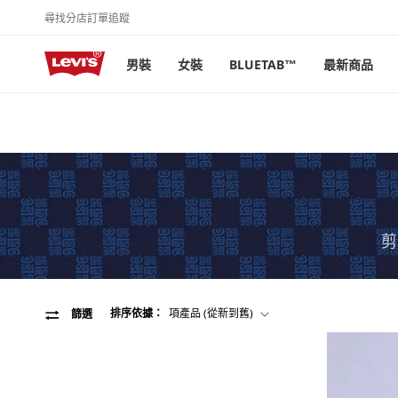
尋找分店
訂單追蹤
跳至內容
男裝
女裝
BLUETAB™
最新商品
剪
排序依據：
篩選