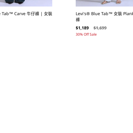
lue Tab™ Carve 牛仔褲 | 女裝
Levi's® Blue Tab™ 女裝 Pl
褲
售
定
$1,189
$1,699
價
價
30% Off Sale