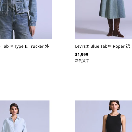
e Tab™ Type II Trucker 外
Levi's® Blue Tab™ Roper 裙
定
$1,999
價
新到貨品