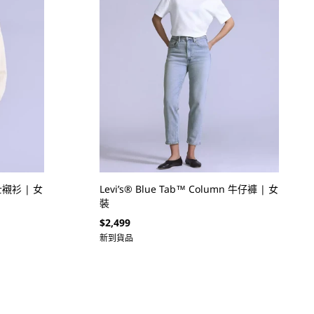
騎士襯衫 | 女
Levi’s® Blue Tab™ Column 牛仔褲 | 女
裝
定
$2,499
價
新到貨品