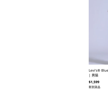
Levi's® B
| 男裝
定
$1,599
價
新到貨品