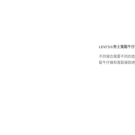
LEVI'S®男士寬鬆牛
不同場合需要不同的造
鬆牛仔褲和寬鬆褲款絕