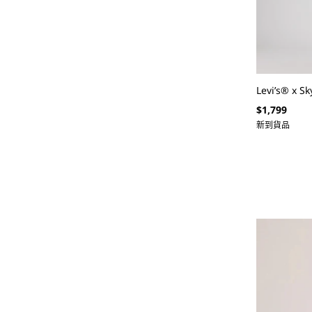
Levi’s® x 
定
$1,799
價
新到貨品