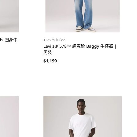
oods 闊身牛
+Levi’s® Cool
Levi's® 578™ 超寬鬆 Baggy 牛仔褲 |
男裝
定
$1,199
價