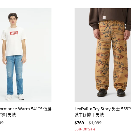
erformance Warm 541™ 低腰
Levi's® x Toy Story 男士 5
仔褲|男裝
裝牛仔褲 | 男裝
售
定
99
$769
$1,099
價
價
30% Off Sale