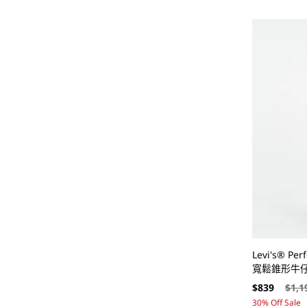
Levi's® P
寬鬆錐形牛
售
定
$839
$1,1
價
價
30% Off Sale