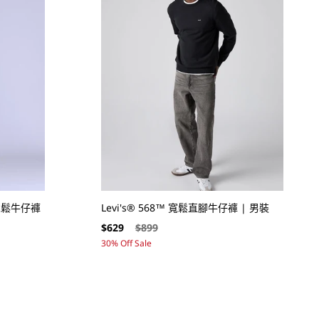
r 寬鬆牛仔褲
Levi's® 568™ 寬鬆直腳牛仔褲 | 男裝
售
定
$629
$899
價
價
30% Off Sale