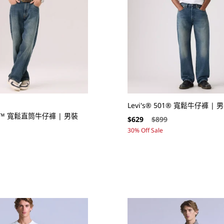
Levi's® 501® 寬鬆牛仔褲 | 
568™ 寬鬆直筒牛仔褲 | 男裝
售
定
$629
$899
價
價
30% Off Sale