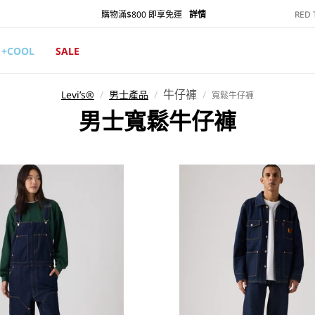
RED
購物滿$800 即享免運
詳情
+COOL
SALE
牛仔褲
Levi’s®
/
男士產品
/
/
寬鬆牛仔褲
商
男士寬鬆牛仔褲
品
系
列
: