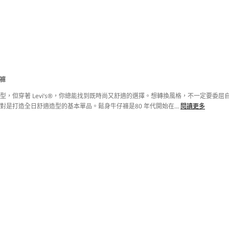
仔褲
型，但穿著 Levi’s®，你總能找到既時尚又舒適的選擇。想轉換風格，不一定要
對是打造全日舒適造型的基本單品。鬆身牛仔褲是80 年代開始在...
閱讀更多