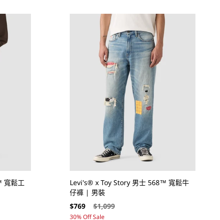
68™ 寬鬆工
Levi's® x Toy Story 男士 568™ 寬鬆牛
仔褲 | 男裝
售
定
$769
$1,099
價
價
30% Off Sale