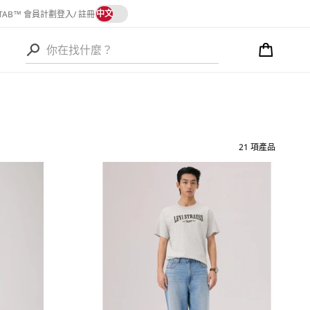
語
中文
 TAB™ 會員計劃
登入/ 註冊
言
購
物
語
車
言
21 項產品