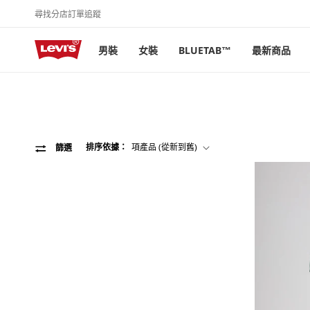
尋找分店
訂單追蹤
跳至內容
男裝
女裝
BLUETAB™
最新商品
排序依據：
篩選