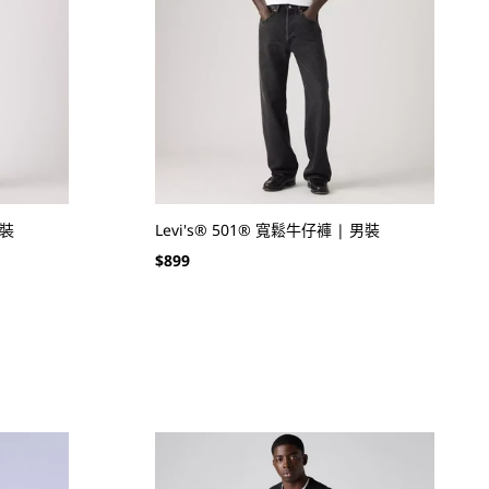
男裝
Levi's® 501® 寬鬆牛仔褲 | 男裝
定
$899
價