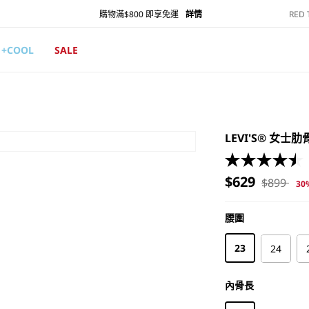
RED
購物滿$800 即享免運
詳情
+COOL
SALE
LEVI'S® 女
售
定
$629
$899
30
價
價
腰圍
腰圍
23
24
內骨長
內骨長