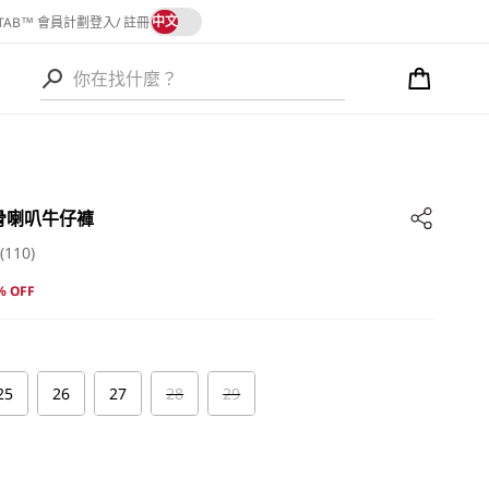
語
中文
 TAB™ 會員計劃
登入/ 註冊
言
購
物
語
車
言
士肋骨喇叭牛仔褲
(110)
% OFF
25
26
27
28
29