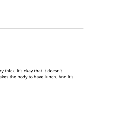
 thick, it's okay that it doesn't
 takes the body to have lunch. And it's