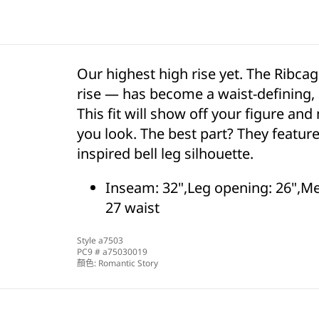
Our highest high rise yet. The Ribca
rise — has become a waist-defining,
This fit will show off your figure an
you look. The best part? They feature 
inspired bell leg silhouette.
Inseam: 32",Leg opening: 26",M
27 waist
Style
a7503
PC9 #
a75030019
顏色:
Romantic Story