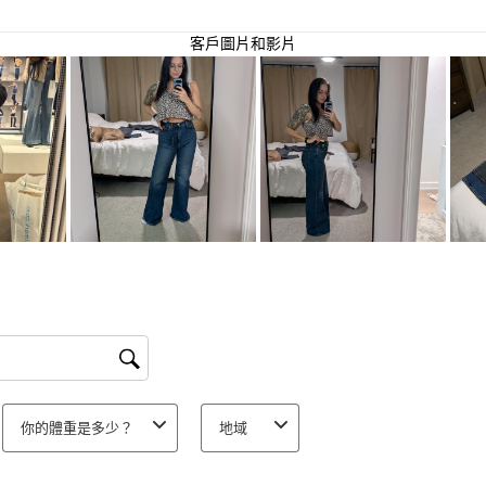
1
顆
客戶圖片和影片
星
的
評
分。
此
動
作
會
開
啟
提
交
單。
你的體重是多少？
地域