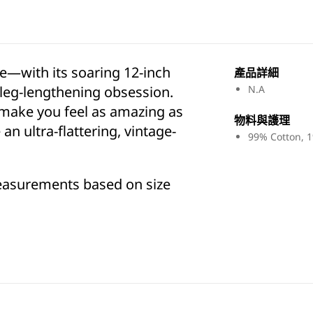
ge—with its soaring 12-inch
產品詳細​
 leg-lengthening obsession.
N.A
d make you feel as amazing as
物料與護理​
an ultra-flattering, vintage-
99% Cotton,
easurements based on size