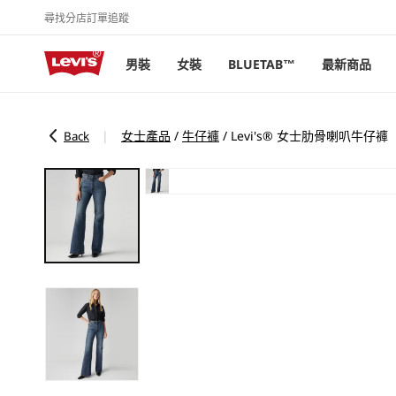
尋找分店
訂單追蹤
跳至內容
男裝
女裝
BLUETAB™
最新商品
女士產品
/
牛仔褲
/
Levi's® 女士肋骨喇叭牛仔褲
|
Back
略過產品
資訊