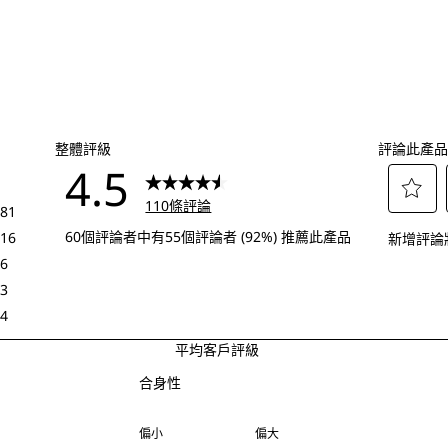
整體評級
評論此產品
4.5
110條評論
81
選
81 個評論帶有 5 顆星。
60個評論者中有55個評論者 (92%) 推薦此產品
16
新增評論
擇
16 個評論帶有 4 顆星。
6
給
6 個評論帶有 3 顆星。
3
予
3 個評論帶有 2 顆星。
4
這
4 個評論帶有 1 顆星。
平均客戶評級
項
合身性
商
合身性, 3.3333333333333335星，共5星, 其中
品
偏小
偏大