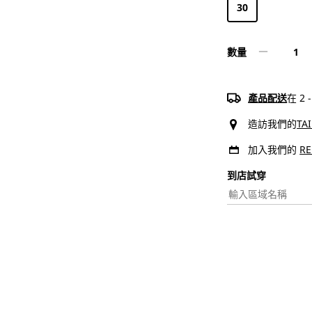
30
數量
Levi&#3
女
士
產品配送
在 2
肋
造訪我們的
TA
骨
喇
加入我們的
R
叭
到店試穿​
牛
仔
褲
數
量
減
少