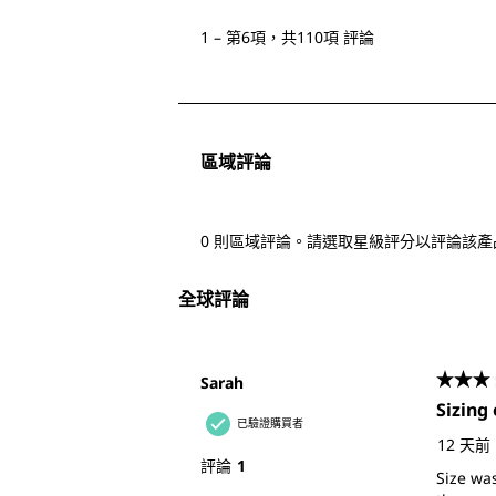
至
1
–
第6項，共110項
評論
第
6
項，
共
區域評論
110
項
評
0 則區域評論。請選取星級評分以評論該產
論。
全球評論
Sarah
3星，
Sizing 
已驗證購買者
12 天前
評論
1
Size was