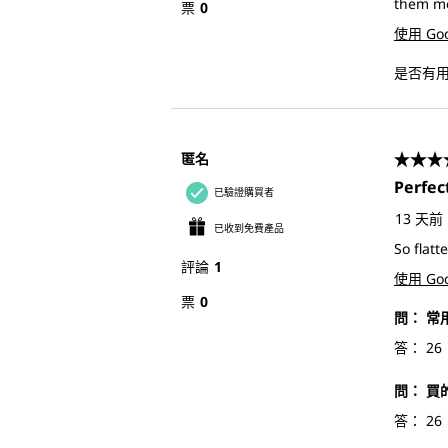
them me
票
0
使用 Go
是否有
匿名
5星，
Perfec
已驗證購買者
13 天前
已收到免費產品
So flatt
評論
1
使用 Go
票
0
問：
常
答：
26
問：
買
答：
26