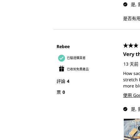
是,
是否有
Rebee
3星，
Very th
已驗證購買者
13 天前
已收到免費產品
How sad 
stretch 
評論
4
more bl
票
0
使用 Go
是,