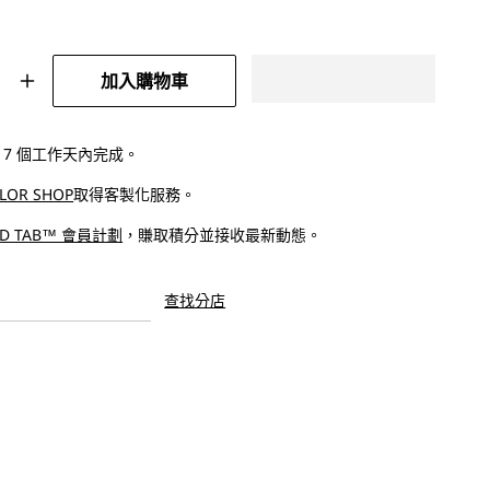
加入購物車
9;s®
Levi&#39;s®
女
士
 - 7 個工作天內完成。
肋
ILOR SHOP
取得客製化服務​。
骨
喇
ED TAB™ 會員計劃
，賺取積分並接收最新動態。
叭
牛
查找分店
仔
褲
數
量
增
加