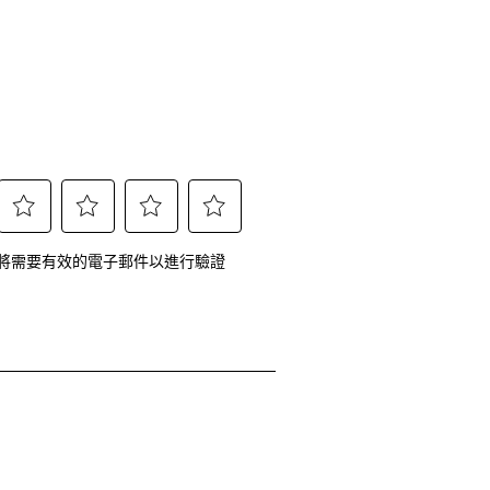
選
選
選
選
將需要有效的電子郵件以進行驗證
擇
擇
擇
擇
給
給
給
給
予
予
予
予
這
這
這
這
項
項
項
項
商
商
商
商
 1 等於 偏小，5 等於 偏大
品
品
品
品