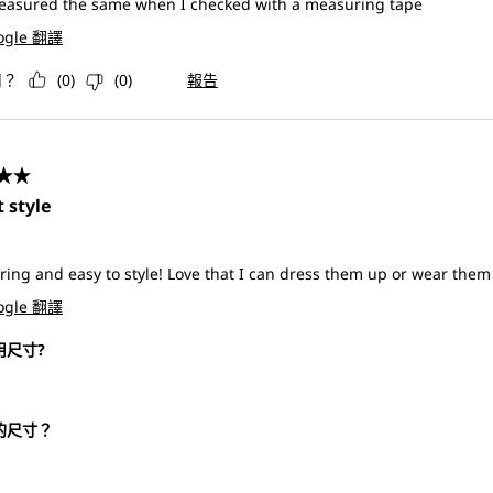
asured the same when I checked with a measuring tape
ogle 翻譯
用？
(
0
)
(
0
)
報告
共5星。
t style
ering and easy to style! Love that I can dress them up or wear them 
ogle 翻譯
用尺寸?
的尺寸？