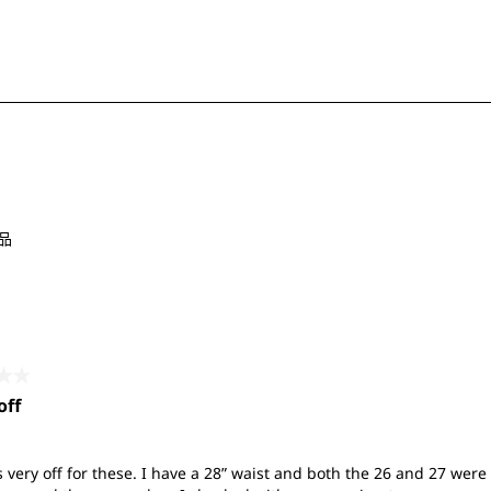
品
共5星。
off
 very off for these. I have a 28” waist and both the 26 and 27 were 