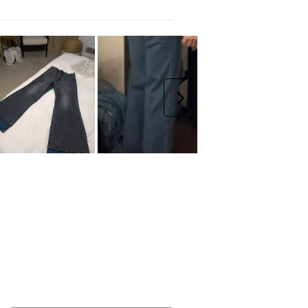
2
3
4
5
顆
顆
顆
顆
星
星
星
星
的
的
的
的
評
評
評
評
分。
分。
分。
分。
下一個
此
此
此
此
動
動
動
動
作
作
作
作
會
會
會
會
開
開
開
開
啟
啟
啟
啟
提
提
提
提
交
交
交
交
單。
單。
單。
單。