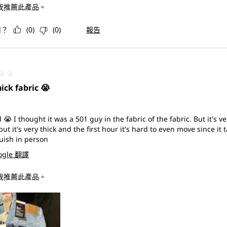
 我推薦此產品。
用？
(
0
)
(
0
)
報告
共5星。
ick fabric 😭
😭 I thought it was a 501 guy in the fabric of the fabric. But it's very
but it's very thick and the first hour it's hard to even move since it
uish in person
ogle 翻譯
 我推薦此產品。