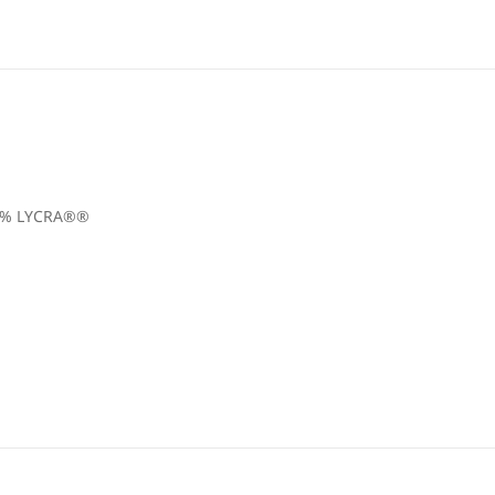
 1% LYCRA®®