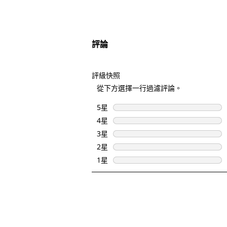
評論
評級快照
從下方選擇一行過濾評論。
5星
星級
4星
星級
3星
星級
2星
星級
1星
星級