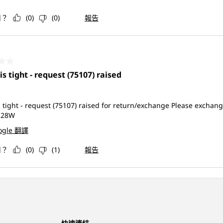
用？
(
0
)
(
0
)
報告
共5星。
 is tight - request (75107) raised
is tight - request (75107) raised for return/exchange Please excha
 28W
ogle 翻譯
用？
(
0
)
(
1
)
報告