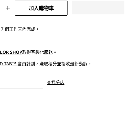
加入購物車
9;s®
Levi&#39;s®
#39;s
Women&#39;s
™
REVEL™
 - 7 個工作天內完成。
心
機
塑
ILOR SHOP
取得客製化服務​。
型
ED TAB™ 會員計劃
，賺取積分並接收最新動態。
高
腰
緊
查找分店
身
窄
腳
牛
仔
褲
|