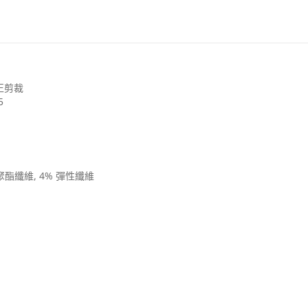
女
裝
數
量
增
方正剪裁
加
5
% 聚酯纖維, 4% 彈性纖維