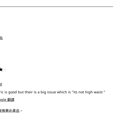
動
作
會
開
啟
品
提
交
單。
共5星。
前
ic is good but their is a big issue which is "its not high waist "
ogle 翻譯
 我推薦此產品。