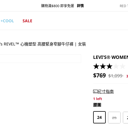
RED
購物滿$800 即享免運
詳情
+COOL
SALE
men's REVEL™ 心機塑型 高腰緊身窄腳牛仔褲 | 女裝
LEVI'S® WO
售
定
$769
$1,099
價
價
尺寸指南
1 left
腰圍
腰圍
24
25