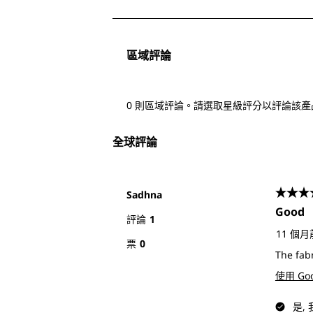
2
項，
共
區域評論
2
項
評
0 則區域評論。請選取星級評分以評論該產
論。
全球評論
Sadhna
4星，
Good
評論
1
11 個月
票
0
The fabr
使用 Go
是,