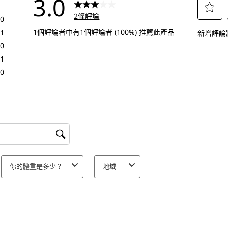
3.0
2條評論
0
選
0 個評論帶有 5 顆星。
1個評論者中有1個評論者 (100%) 推薦此產品
1
新增評論
擇
1 個評論帶有 4 顆星。
0
給
0 個評論帶有 3 顆星。
1
予
1 個評論帶有 2 顆星。
0
這
0 個評論帶有 1 顆星。
項
商
品
1
顆
你的體重是多少？
地域
星
的
評
分。
此