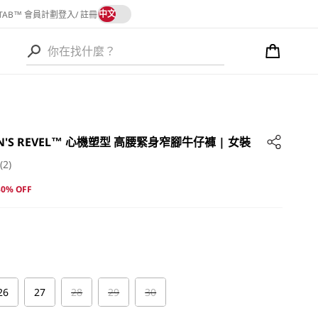
語
中文
 TAB™ 會員計劃
登入/ 註冊
言
購
物
語
車
言
MEN'S REVEL™ 心機塑型 高腰緊身窄腳牛仔褲 | 女裝
(2)
30% OFF
26
27
28
29
30