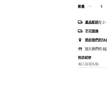
數量
Levi&#3
Women&
REVEL
產品配送
在 2
心
機
不可退換
塑
造訪我們的
TA
型
加入我們的
R
高
腰
到店試穿​
緊
身
窄
腳
牛
仔
褲
|