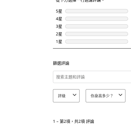
5星
星級
4星
星級
3星
星級
2星
星級
1星
星級
篩選評論
搜尋主題和評論搜尋區域
評級
你身高多少？
1
至
1
–
第2項，共2項
評論
第