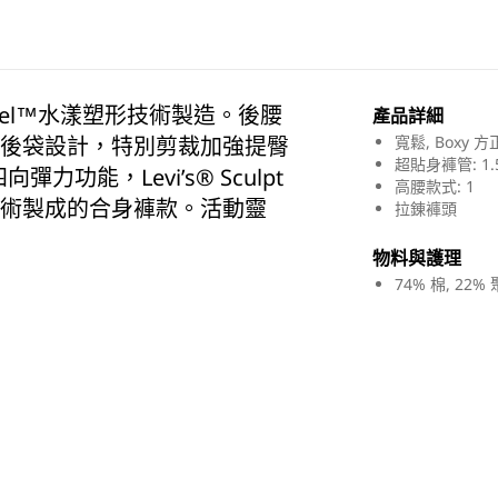
女
裝
數
量
vel™水漾塑形技術製造。後腰
產品詳細​
減
腰和後袋設計，特別剪裁加強提臀
寬鬆, Boxy 
少
超貼身褲管: 1.
力功能，Levi’s® Sculpt
高腰款式: 1
術製成的合身褲款。活動靈
拉錬褲頭
物料與護理​
74% 棉, 22