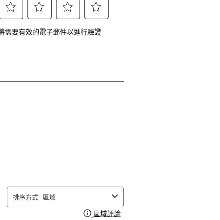
選
選
選
選
將需要有效的電子郵件以進行驗證
擇
擇
擇
擇
給
給
給
給
予
予
予
予
這
這
這
這
項
項
項
項
商
商
商
商
品
品
品
品
2
3
4
5
顆
顆
顆
顆
星
星
星
星
的
的
的
的
評
評
評
評
排序方式
區域
分。
分。
分。
分。
區域評論
顯示一個彈出視窗，其中包含有
此
此
此
此