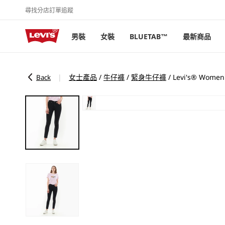
尋找分店
訂單追蹤
跳至內容
男裝
女裝
BLUETAB™
最新商品
女士產品
/
牛仔褲
/
緊身牛仔褲
/
Levi's® Wo
|
Back
略過產品
資訊