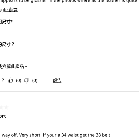
 appears to be glossier in the photos where as the leather is quite
ogle 翻譯
用尺寸?
的尺寸？
 我推薦此產品。
用？
(
0
)
(
0
)
報告
共5星。
ort
前
s way off. Very short. If your a 34 waist get the 38 belt