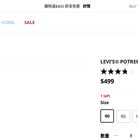
RED
購物滿$800 即享免運
詳情
+COOL
SALE
LEVI'S® POT
定
$499
價
1 left
Size
Size
90
95
數量