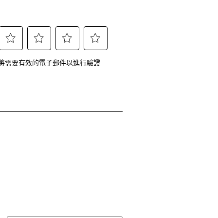
選
選
選
選
將需要有效的電子郵件以進行驗證
擇
擇
擇
擇
給
給
給
給
予
予
予
予
這
這
這
這
項
項
項
項
商
商
商
商
品
品
品
品
2
3
4
5
顆
顆
顆
顆
星
星
星
星
的
的
的
的