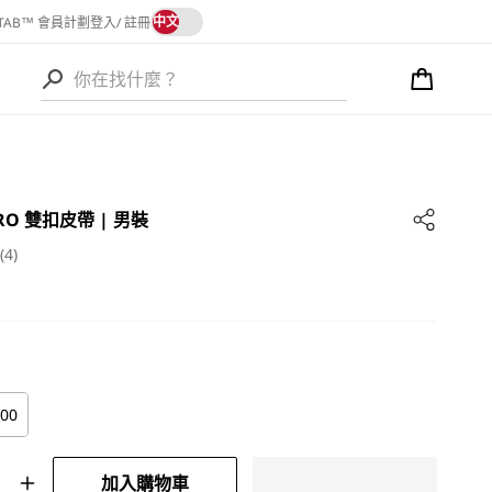
語
中文
 TAB™ 會員計劃
登入/ 註冊
言
購
物
語
車
言
RERO 雙扣皮帶 | 男裝
(4)
100
加入購物車