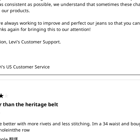
 as consistent as possible, we understand that sometimes these cha
 our products.

e always working to improve and perfect our jeans so that you can e
ks again for bringing this to our attention!

on, Levi's Customer Support. 

evi's US Customer Service
共5星。
r than the heritage belt
前
 better with more rivets and less stitching. Im a 34 waist and boug
holeintthe row
ogle 翻譯