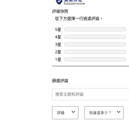
評級快照
從下方選擇一行過濾評論。
5星
星級
4星
星級
3星
星級
2星
星級
1星
星級
篩選評論
搜尋主題和評論搜尋區域
評級
你身高多少？
1