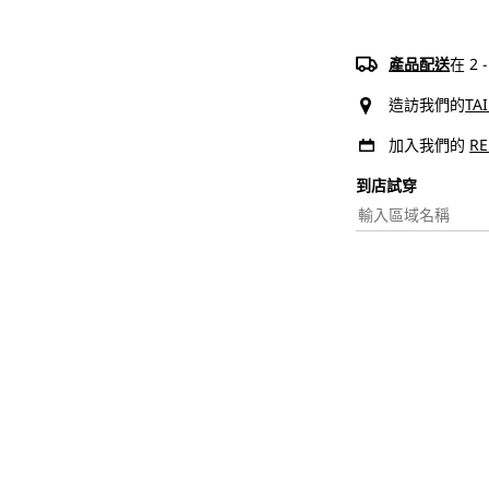
Levi&#3
Potrero
雙
產品配送
在 2
扣
造訪我們的
TA
皮
帶
加入我們的
R
|
到店試穿​
男
裝
數
量
減
少