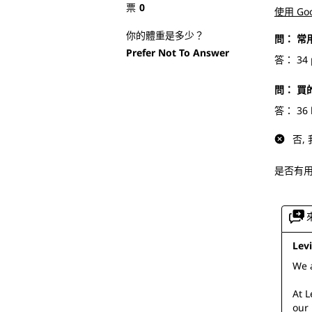
票
0
使用 Go
你的體重是多少？
問：
常
Prefer Not To Answer
答：
34 
問：
買
答：
36 
否,
是否有
Lev
We a
At L
our 