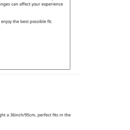
nges can affect your experience 
njoy the best possible fit. 
ht a 36inch/95cm, perfect fits in the