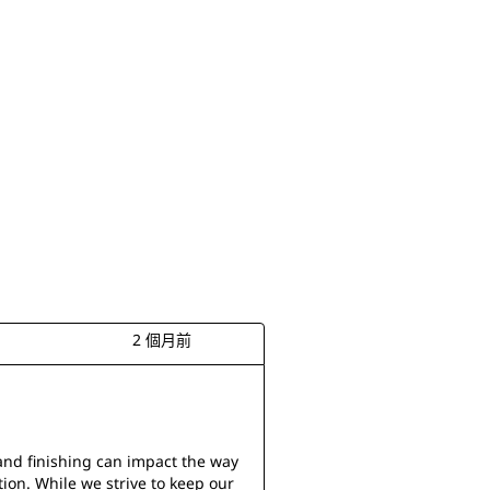
2 個月前
and finishing can impact the way 
tion. While we strive to keep our 