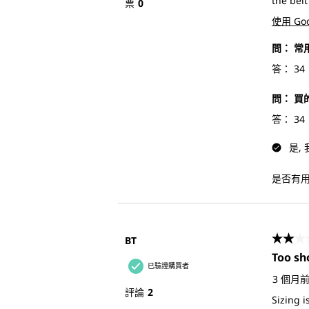
the belt
票
0
使用 Go
問：
常
答：
34
問：
買
答：
34
是,
是否有
BT
2星，
Too sh
已驗證購買者
3 個月
評論
2
Sizing i