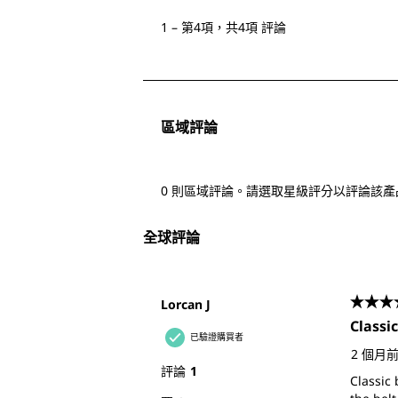
至
1
–
第4項，共4項
評論
第
4
項，
共
區域評論
4
項
評
0 則區域評論。請選取星級評分以評論該產
論。
全球評論
Lorcan J
4星，
Classic
已驗證購買者
2 個月
評論
1
Classic