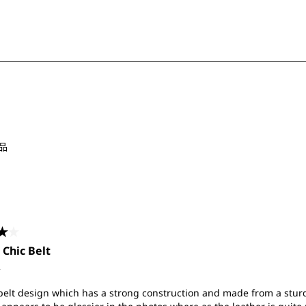
評
分。
此
動
作
會
開
啟
品
提
交
單。
共5星。
 Chic Belt
前
 belt design which has a strong construction and made from a stur