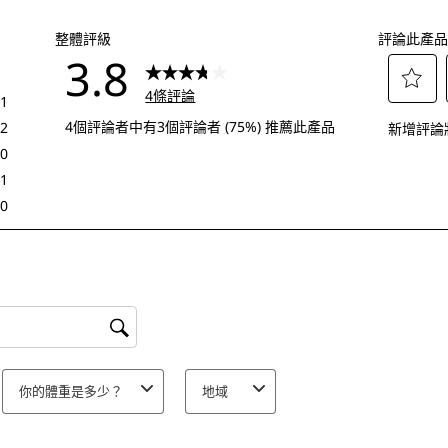
整體評級
評論此產品
3.8
4條評論
1
選
1 個評論帶有 5 顆星。
4個評論者中有3個評論者 (75%) 推薦此產品
2
新增評論
擇
2 個評論帶有 4 顆星。
0
給
0 個評論帶有 3 顆星。
1
予
1 個評論帶有 2 顆星。
0
這
0 個評論帶有 1 顆星。
項
商
品
1
顆
你的體重是多少？
地域
星
的