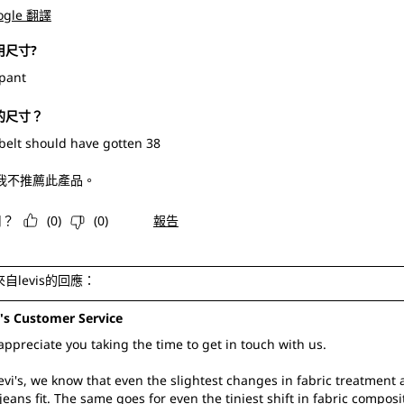
ogle 翻譯
用尺寸?
pant
的尺寸？
belt should have gotten 38
 我不推薦此產品。
用？
(
0
)
(
0
)
報告
來自levis的回應：
i's Customer Service
ppreciate you taking the time to get in touch with us.

evi's, we know that even the slightest changes in fabric treatment 
jeans fit. The same goes for even the tiniest shift in fabric composi