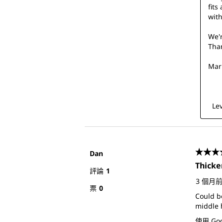
fits
with
We'r
Than
Mari
  L
Dan
4星，
Thicke
評論
1
3 個月
票
0
Could be
middle 
使用 Go