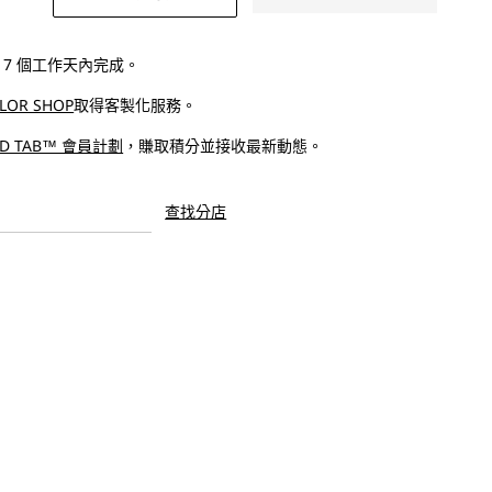
9;s®
Levi&#39;s®
Potrero
雙
 - 7 個工作天內完成。
扣
ILOR SHOP
取得客製化服務​。
皮
帶
ED TAB™ 會員計劃
，賺取積分並接收最新動態。
|
男
查找分店
裝
數
量
增
加