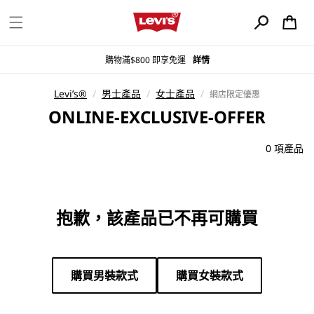
購
跳至內容
物
車
購物滿$800 即享免運
詳情
Levi’s®
/
男士產品
/
女士產品
/
網店限定優惠
商
ONLINE-EXCLUSIVE-OFFER
品
系
0 項產品
列
:
抱歉，該產品已不再可購買
購買男裝款式
購買女裝款式