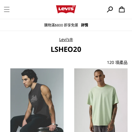
購
跳至內容
物
車
購物滿$800 即享免運
詳情
Levi’s®
商
LSHEO20
品
系
120 項產品
列
: