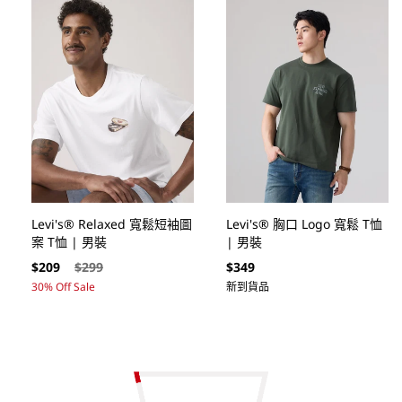
Levi's® Relaxed 寬鬆短袖圖
Levi's® 胸口 Logo 寬鬆 T恤
案 T恤 | 男裝
| 男裝
售
定
定
$209
$299
$349
價
價
價
30% Off Sale
新到貨品