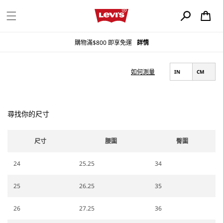
購
跳至內容
物
車
購物滿$800 即享免運
詳情
如何測量
IN
CM
尋找你的尺寸
尺寸
腰圍
臀圍
24
25.25
34
25
26.25
35
26
27.25
36