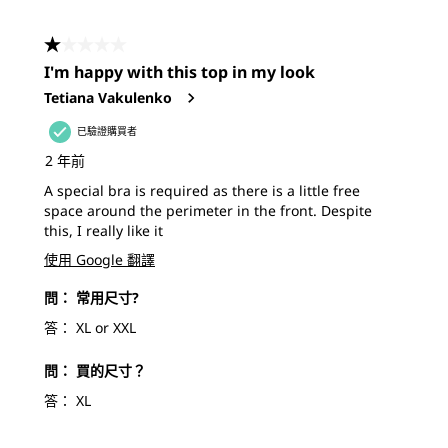
1星，共5星。
I'm happy with this top in my look
Tetiana Vakulenko
已驗證購買者
2 年前
A special bra is required as there is a little free
space around the perimeter in the front. Despite
this, I really like it
使用 Google 翻譯
問：
常用尺寸?
答：
XL or XXL
問：
買的尺寸？
答：
XL