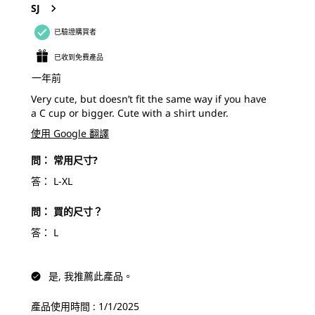
SJ
交
交
交
交
交
已驗證購買者
單。
單。
單。
單。
單。
已收到免費產品
一年前
Very cute, but doesn’t fit the same way if you have
a C cup or bigger. Cute with a shirt under.
使用 Google 翻譯
問：
常用尺寸?
答：
L-XL
問：
買的尺寸？
答：
L
是, 我推薦此產品。
產品使用時間 :
1/1/2025