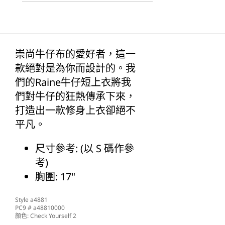
數
數
量
量
減
增
少
加
崇尚牛仔布的愛好者，這一
款絕對是為你而設計的。我
們的Raine牛仔短上衣將我
們對牛仔的狂熱傳承下來，
打造出一款修身上衣卻絕不
平凡。
尺寸參考: (以 S 碼作參
考)
胸圍: 17"
Style
a4881
PC9 #
a48810000
顏色:
Check Yourself 2