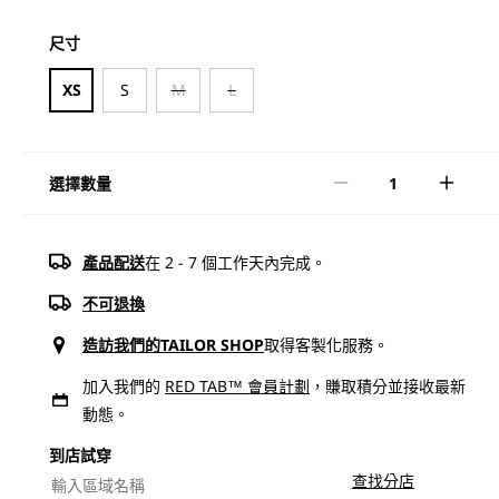
多
尺寸
媒
體
尺寸
檔
XS
S
M
L
案
1
選擇數量
Levi&#39;s®
Levi&
Raine
Raine
牛
牛
產品配送
在 2 - 7 個工作天內完成。
仔
仔
短
短
不可退換
版
版
造訪我們的
TAILOR SHOP
取得客製化服務​。
上
上
加入我們的
RED TAB™ 會員計劃
，賺取積分並接收最新
衣
衣
|
|
動態。
女
女
到店試穿​
裝
裝
查找分店