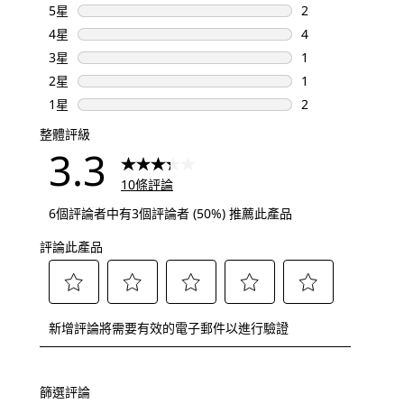
5星
星級
2
2 個評論帶有 5 
4星
星級
4
4 個評論帶有 4 
3星
星級
1
1 個評論帶有 3 
2星
星級
1
1 個評論帶有 2 
1星
星級
2
2 個評論帶有 1 
整體評級
3.3
10條評論
6個評論者中有3個評論者 (50%) 推薦此產品
評論此產品
選
選
選
選
選
新增評論將需要有效的電子郵件以進行驗證
擇
擇
擇
擇
擇
給
給
給
給
給
予
予
予
予
予
篩選評論