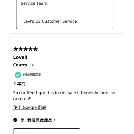
Service Team,

  Levi's US Customer Service
5星，共5星。
Love!!
Courts
已驗證購買者
2 年前
So chuffed I got this in the sale it honestly looks so
gorg on!!
使用 Google 翻譯
是, 我推薦此產品。