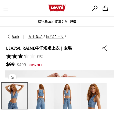
購
跳至內容
物
車
購物滿$800 即享免運
詳情
女士產品
/
恤衫和上衣
/
|
Back
LEVI'S® RAINE牛仔短版上衣 | 女裝
(10)
售
定
$99
$499
80% OFF
價
價
略過產品
資訊
在
互
動
視
窗
中
開
啟