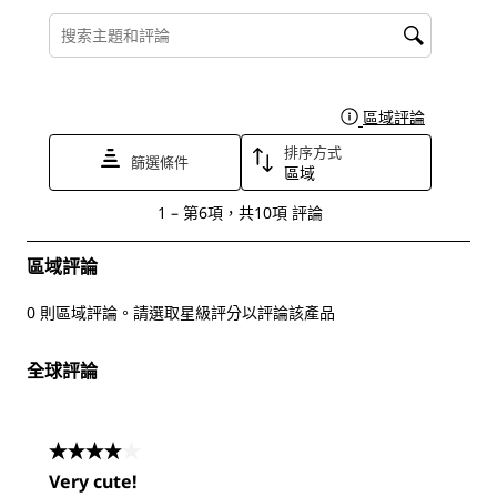
這
這
這
這
這
搜尋主題和評論搜尋區域
項
項
項
項
項
商
商
商
商
商
品
品
品
品
品
區域評論
顯示一個
1
2
3
4
5
排序方式
顆
顆
顆
顆
顆
篩選條件
區域
星
星
星
星
星
1
1
–
第6項，共10項
評論
的
的
的
的
的
至
評
評
評
評
評
第
區域評論
分。
分。
分。
分。
分。
6
此
此
此
此
此
0 則區域評論。請選取星級評分以評論該產品
項，
動
動
動
動
動
共
全球評論
作
作
作
作
作
10
會
會
會
會
會
項
開
開
開
開
開
評
4星，共5星。
啟
啟
啟
啟
啟
論。
Very cute!
提
提
提
提
提