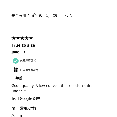
是否有用？
(
0
)
(
0
)
報告
5星，共5星。
True to size
Jane
已驗證購買者
已收到免費產品
一年前
Good quality. A low-cut vest that needs a shirt
under it.
使用 Google 翻譯
問：
常用尺寸?
答：
8