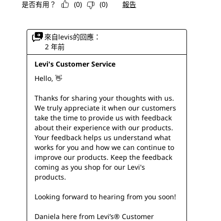
是否有用？
(
0
)
(
0
)
報告
來自levis的回應：
2 年前
Levi's Customer Service
Hello, 👋 

Thanks for sharing your thoughts with us. 
We truly appreciate it when our customers 
take the time to provide us with feedback 
about their experience with our products. 
Your feedback helps us understand what 
works for you and how we can continue to 
improve our products. Keep the feedback 
coming as you shop for our Levi's 
products. 

Looking forward to hearing from you soon!

Daniela here from Levi’s® Customer 